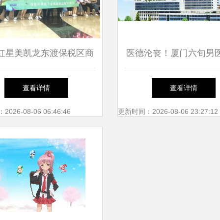
红星美凯龙东渡保税区商
医德沦丧！厦门六旬男
金牌工厂环保行 与厦门
亵体检女患者仅被拘留
查看详情
查看详情
仙岳小学共建绿色未来
发公愤
26-08-06 06:46:46
更新时间：2026-08-06 23:27:12