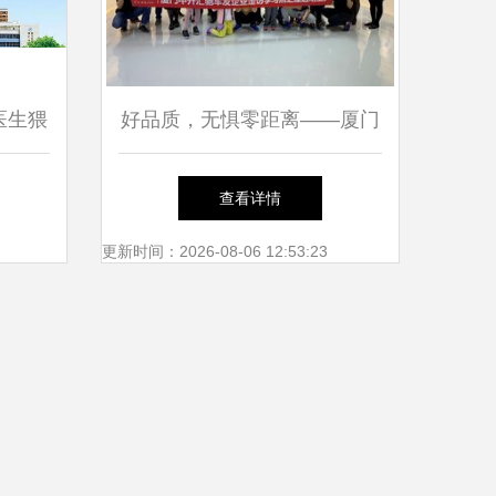
医生猥
好品质，无惧零距离——厦门
五日引
中升汇驰车友俱乐部走进燕之
查看详情
屋透明工厂，携手厦门市仙岳
更新时间：2026-08-06 12:53:23
小学共探匠心之旅