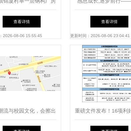
镇锦厦村单一层钢构厂房
感恩成长,逐梦前行—
1080㎡的工业价值与商业
门市仙岳小学2022年成
查看详情
查看详情
策略分析
动
26-08-06 15:55:45
更新时间：2026-08-06 23:04:41
潮流与校园文化，会擦出
重磅文件发布！16项利
怎样的火花？
轰炸！厦门仙岳小学迎