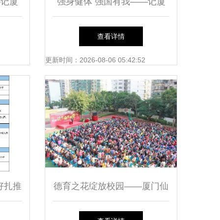
—记厦
强身健体 强国有我——记厦
长礼活
门市仙岳小学第二十一届田径
查看详情
运动会
更新时间：2026-08-06 05:42:52
好扎推
德育之花绽放校园——厦门仙
发展新
岳小学德育教育主题演讲侧记