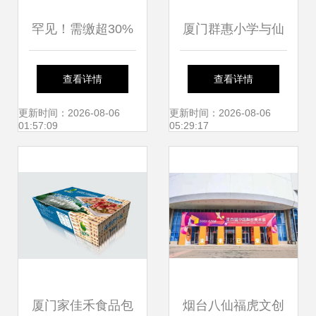
罕见！需缴超30%
厦门群惠小学与仙
税费！厦门某开发
岳小学周边租房指
查看详情
查看详情
商预售新房被法
南
更新时间：2026-08-06
更新时间：2026-08-06
01:57:09
05:29:17
拍，能捡漏吗？
厦门家佳禾食品包
烟台八仙福虎文创