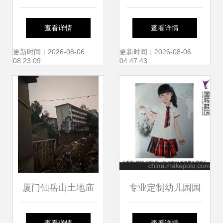
装设计与快消品营
产品亮相第四届中
查看详情
查看详情
销策划的创新融合
国舞台美术展，厦
更新时间：2026-08-06
更新时间：2026-08-06
08:23:09
04:47:43
门市仙岳小学参与
互动
厦门仙岳山土地庙
专业定制幼儿园园
灵验背后的香火与
服、小学生校服与