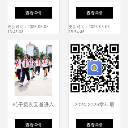
我——记厦门市仙
区小学划片招生一
查看详情
查看详情
岳小学第二十一届
览表 厦门市仙岳小
更新时间：2026-08-08
更新时间：2026-08-08
13:45:03
15:54:46
田径运动会
学学区范围详解
耗子摄友受邀进入
2024-2025学年厦
仙岳小学 实拍不一
门市仙岳小学校外
查看详情
查看详情