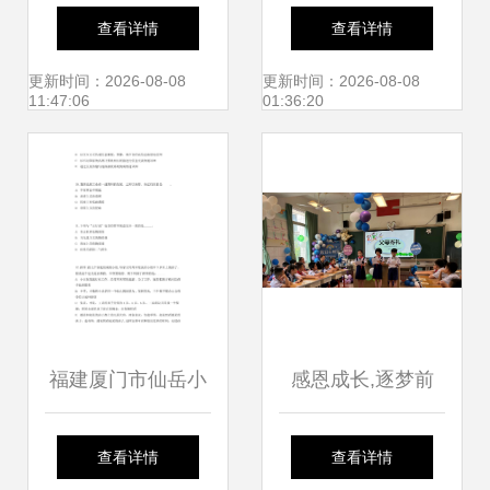
以城市展厅迭新商
有没有什么地方好
查看详情
查看详情
办封面，厦门市仙
停车的,停4天,免费
更新时间：2026-08-08
更新时间：2026-08-08
11:47:06
01:36:20
岳小学 教育创新引
或者收费便宜点的
领未来
都行
福建厦门市仙岳小
感恩成长,逐梦前
学非编顶岗教师招
行--记厦门市仙岳
查看详情
查看详情