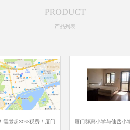
PRODUCT
产品列表
！需缴超30%税费！厦门
厦门群惠小学与仙岳小