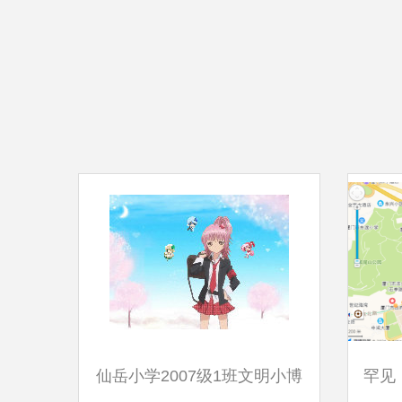
仙岳小学2007级1班文明小博
罕见