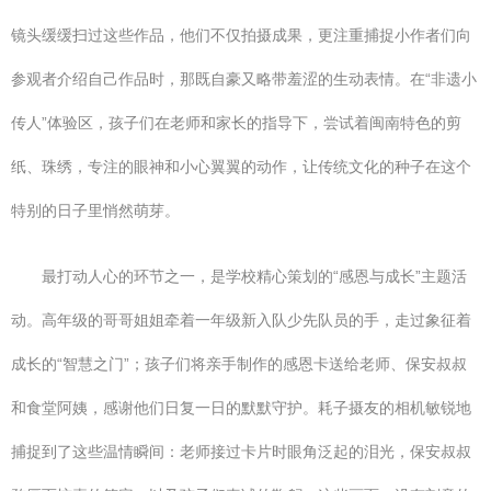
镜头缓缓扫过这些作品，他们不仅拍摄成果，更注重捕捉小作者们向
参观者介绍自己作品时，那既自豪又略带羞涩的生动表情。在“非遗小
传人”体验区，孩子们在老师和家长的指导下，尝试着闽南特色的剪
纸、珠绣，专注的眼神和小心翼翼的动作，让传统文化的种子在这个
特别的日子里悄然萌芽。
最打动人心的环节之一，是学校精心策划的“感恩与成长”主题活
动。高年级的哥哥姐姐牵着一年级新入队少先队员的手，走过象征着
成长的“智慧之门”；孩子们将亲手制作的感恩卡送给老师、保安叔叔
和食堂阿姨，感谢他们日复一日的默默守护。耗子摄友的相机敏锐地
捕捉到了这些温情瞬间：老师接过卡片时眼角泛起的泪光，保安叔叔