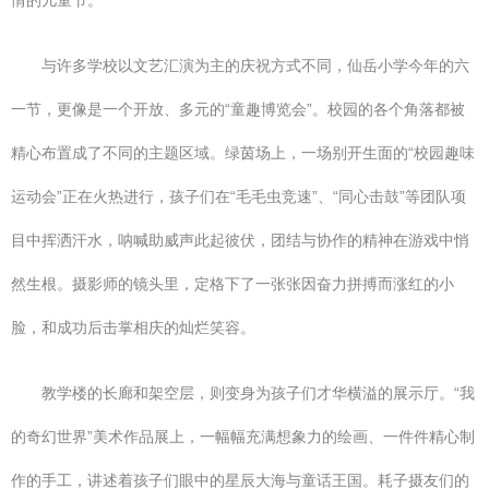
情的儿童节。
与许多学校以文艺汇演为主的庆祝方式不同，仙岳小学今年的六
一节，更像是一个开放、多元的“童趣博览会”。校园的各个角落都被
精心布置成了不同的主题区域。绿茵场上，一场别开生面的“校园趣味
运动会”正在火热进行，孩子们在“毛毛虫竞速”、“同心击鼓”等团队项
目中挥洒汗水，呐喊助威声此起彼伏，团结与协作的精神在游戏中悄
然生根。摄影师的镜头里，定格下了一张张因奋力拼搏而涨红的小
脸，和成功后击掌相庆的灿烂笑容。
教学楼的长廊和架空层，则变身为孩子们才华横溢的展示厅。“我
的奇幻世界”美术作品展上，一幅幅充满想象力的绘画、一件件精心制
作的手工，讲述着孩子们眼中的星辰大海与童话王国。耗子摄友们的