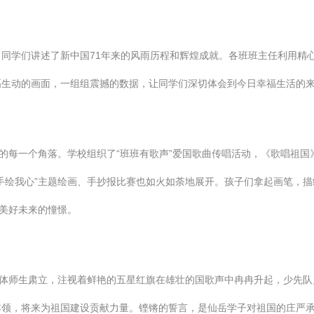
同学们讲述了新中国71年来的风雨历程和辉煌成就。各班班主任利用精
幅生动的画面，一组组震撼的数据，让同学们深切体会到今日幸福生活的
园的每一个角落。学校组织了“班班有歌声”爱国歌曲传唱活动，《歌唱祖
手绘我心”主题绘画、手抄报比赛也如火如荼地展开。孩子们拿起画笔，
国美好未来的憧憬。
全体师生肃立，注视着鲜艳的五星红旗在雄壮的国歌声中冉冉升起，少先
本领，将来为祖国建设贡献力量。铿锵的誓言，是仙岳学子对祖国的庄严