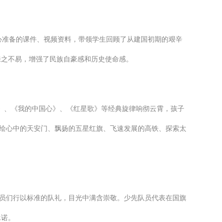
心准备的课件、视频资料，带领学生回顾了从建国初期的艰辛
来之不易，增强了民族自豪感和历史使命感。
国》、《我的中国心》、《红星歌》等经典旋律响彻云霄，孩子
描绘心中的天安门、飘扬的五星红旗、飞速发展的高铁、探索太
队员们行以标准的队礼，目光中满含崇敬。少先队员代表在国旗
承诺。