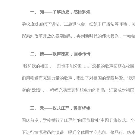
一、 知——了解历史，感悟辉煌
学校通过国旗下讲话、主题班队会、红领巾广播站等阵地，向
探索到改革开放的春潮涌动，再到新时代的伟大复兴，一幅
二、 情——歌声嘹亮，画卷传情
“我和我的祖国，一刻也不能分割……”悠扬的歌声回荡在校
们用稚嫩而充满力量的歌声，唱出了对祖国的无限热爱。“我
空的“嫦娥”，一幅幅充满童真和想象力的作品，汇聚成对祖
三、 意——仪式庄严，誓言铿锵
国庆前夕，学校举行了庄严的“向国旗敬礼”主题升旗仪式。
下进行慷慨激昂的演讲，呼吁全体同学立志向、修品行、练