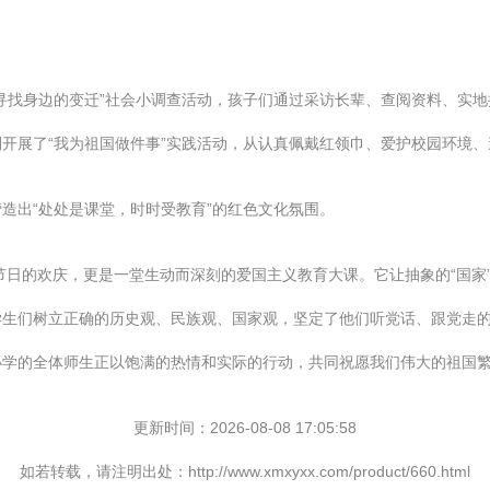
寻找身边的变迁”社会小调查活动，孩子们通过采访长辈、查阅资料、实
开展了“我为祖国做件事”实践活动，从认真佩戴红领巾、爱护校园环境
造出“处处是课堂，时时受教育”的红色文化氛围。
场节日的欢庆，更是一堂生动而深刻的爱国主义教育大课。它让抽象的“国
学生们树立正确的历史观、民族观、国家观，坚定了他们听党话、跟党走
小学的全体师生正以饱满的热情和实际的行动，共同祝愿我们伟大的祖国
更新时间：2026-08-08 17:05:58
如若转载，请注明出处：http://www.xmxyxx.com/product/660.html