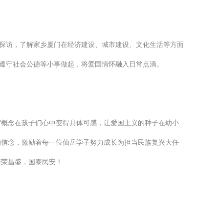
地探访，了解家乡厦门在经济建设、城市建设、文化生活等方面
、遵守社会公德等小事做起，将爱国情怀融入日常点滴。
家”概念在孩子们心中变得具体可感，让爱国主义的种子在幼小
的信念，激励着每一位仙岳学子努力成长为担当民族复兴大任
繁荣昌盛，国泰民安！