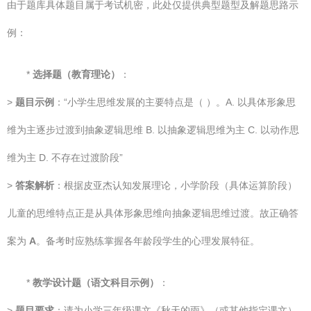
由于题库具体题目属于考试机密，此处仅提供典型题型及解题思路示
例：
*
选择题（教育理论）
：
>
题目示例
：“小学生思维发展的主要特点是（ ）。A. 以具体形象思
维为主逐步过渡到抽象逻辑思维 B. 以抽象逻辑思维为主 C. 以动作思
维为主 D. 不存在过渡阶段”
>
答案解析
：根据皮亚杰认知发展理论，小学阶段（具体运算阶段）
儿童的思维特点正是从具体形象思维向抽象逻辑思维过渡。故正确答
案为
A
。备考时应熟练掌握各年龄段学生的心理发展特征。
*
教学设计题（语文科目示例）
：
>
题目要求
：请为小学三年级课文《秋天的雨》（或其他指定课文）