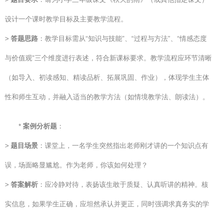
设计一个课时教学目标及主要教学流程。
>
答题思路
：教学目标需从“知识与技能”、“过程与方法”、“情感态度
与价值观”三个维度进行表述，符合新课标要求。教学流程应环节清晰
（如导入、初读感知、精读品析、拓展巩固、作业），体现学生主体
性和师生互动，并融入适当的教学方法（如情境教学法、朗读法）。
*
案例分析题
：
>
题目场景
：课堂上，一名学生突然指出老师刚才讲的一个知识点有
误，场面略显尴尬。作为老师，你该如何处理？
>
答案解析
：应冷静对待，表扬该生敢于质疑、认真听讲的精神。核
实信息，如果学生正确，应坦然承认并更正，同时强调求真务实的学