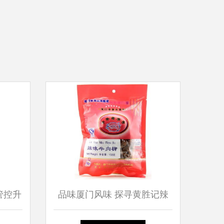
管控升
品味厦门风味 探寻黄胜记辣